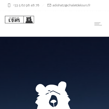
+33 5 62 98 48 78
rf.sruoledtelahc@ztahsida