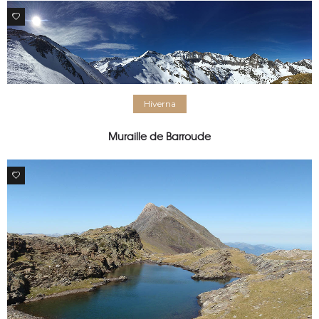
0
Hiverna
Muraille de Barroude
0