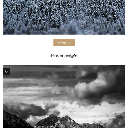
Hiverna
Pins enneigés
0