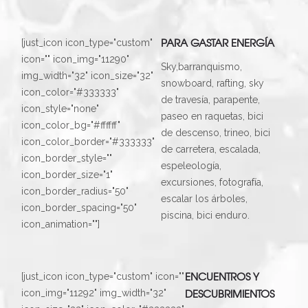
PARA GASTAR ENERGÍA
[just_icon icon_type="custom"
icon="" icon_img="11290"
Sky,barranquismo,
img_width="32" icon_size="32"
snowboard, rafting, sky
icon_color="#333333"
de travesía, parapente,
icon_style="none"
paseo en raquetas, bici
icon_color_bg="#ffffff"
de descenso, trineo, bici
icon_color_border="#333333"
de carretera, escalada,
icon_border_style=""
espeleología,
icon_border_size="1"
excursiones, fotografía,
icon_border_radius="50"
escalar los árboles,
icon_border_spacing="50"
piscina, bici enduro.
icon_animation=""]
ENCUENTROS Y
[just_icon icon_type="custom" icon=""
DESCUBRIMIENTOS
icon_img="11292" img_width="32"