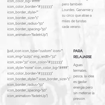
icon_color_bg="#ffffff"
pero también
icon_color_border="#333333"
Lourdes. Garvarnie y
icon_border_style=""
su circo que atrae a
icon_border_size="1"
miles de turistas
icon_border_radius="50"
cada verano.
icon_border_spacing="50"
icon_animation="fadeInUp"]
PARA
[just_icon icon_type="custom" icon=""
RELAJARSE
icon_img="11291" img_width="32"
icon_size="32" icon_color="#333333"
Aguas
icon_style="none" icon_color_bg="#ffffff"
termales,
icon_color_border="#333333"
pesca, la idea
icon_border_style="" icon_border_size="1"
es gastar
icon_border_radius="50"
energía pero
icon_border_spacing="50"
sin meterse la
icon_animation="fadeInUp"]
presión.