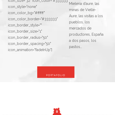
icon_size="32" icon_color="#333333"
Mielería d’aure, las
icon_style="none"
minas de Vielle-
icon_color_bg="#ffffff"
Aure, las visitas a los
icon_color_border="#333333"
pueblos, los
icon_border_style=""
mercados de
icon_border_size="1"
productores, España
icon_border_radius="50"
a dos pasos, los
icon_border_spacing="50"
pastos…
icon_animation="fadeInUp"]
PORTAFOLIO