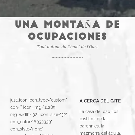
UNA MONTAÑA DE
OCUPACIONES
Tout autour du Chalet de l'Ours
[just_icon icon_type="custom"
A CERCA DEL GITE
icon="" icon_img="11289"
La casa del oso, los
img_width="32" icon_size="32"
castillos de las
icon_color="#333333"
baronnies, la
icon_style="none"
mazmorra del àguila,