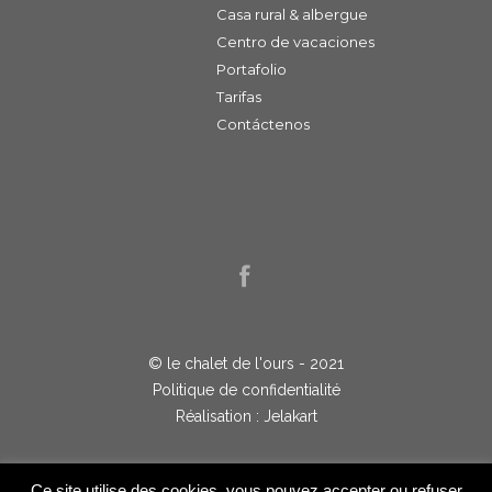
Casa rural & albergue
Centro de vacaciones
Portafolio
Tarifas
Contáctenos
© le chalet de l'ours - 2021
Politique de confidentialité
Réalisation : Jelakart
Ce site utilise des cookies, vous pouvez accepter ou refuser