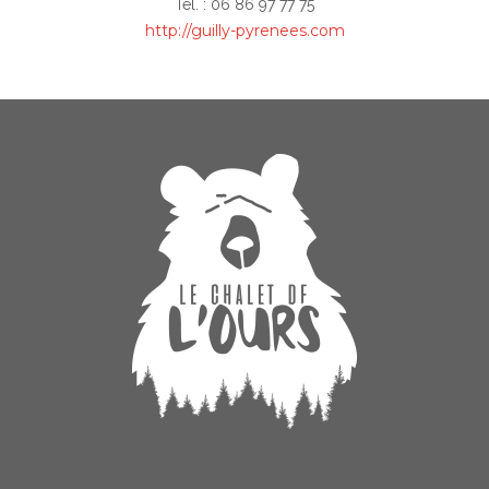
Tél. :
06 86 97 77 75
http://guilly-pyrenees.com