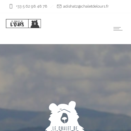
+33 5 62 98 48 78
rf.sruoledtelahc@ztahsida