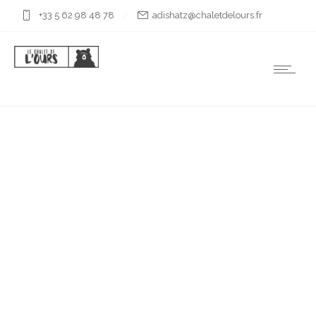
+33 5 62 98 48 78
rf.sruoledtelahc@ztahsida
CANYON
D’ARAGON