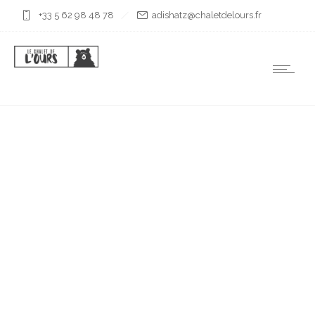
+33 5 62 98 48 78
rf.sruoledtelahc@ztahsida
PINS ENNEIGES