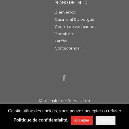
PLANO DEL SITIO
Bienvenido
Casa rural & albergue
Centro de vacaciones
Portafolio
Tarifas
Contáctenos
© le chalet de l'ours - 2021
Politique de confidentialité
Ce site utilise des cookies, vous pouvez accepter ou refuser
Réalisation : Jelakart
Politique de confidentialité
.
Accepter
Refuser