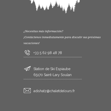
¿Necesitas más información?
¡Contáctenos inmediatamente para discutir sus próximas
vacaciones!
+33 5 62 98 48 78
Station de Ski Espiaube
65170 Saint-Lary Soulan
rf.sruoledtelahc@ztahsida