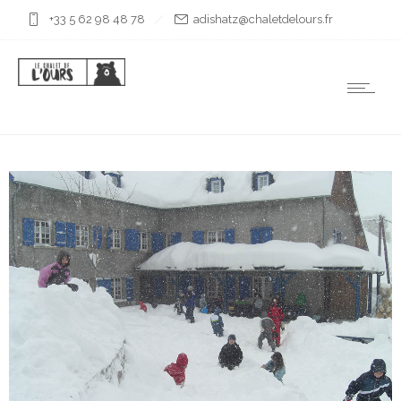
+33 5 62 98 48 78
rf.sruoledtelahc@ztahsida