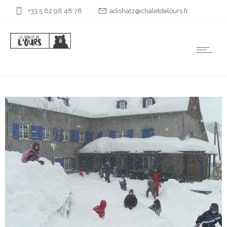
+33 5 62 98 48 78
rf.sruoledtelahc@ztahsida