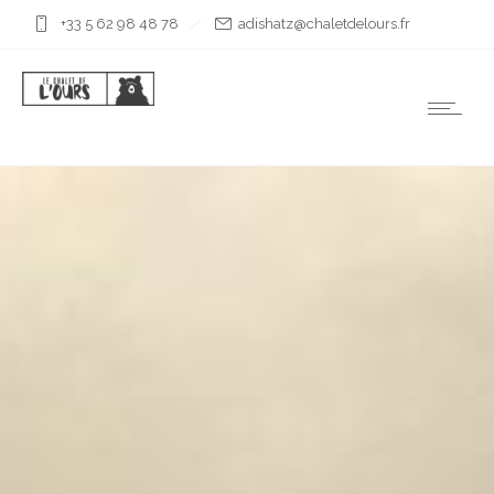
+33 5 62 98 48 78
rf.sruoledtelahc@ztahsida