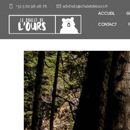
+33 5 62 98 48 78
rf.sruoledtelahc@ztahsida
ACCUEIL
G
CONTACT