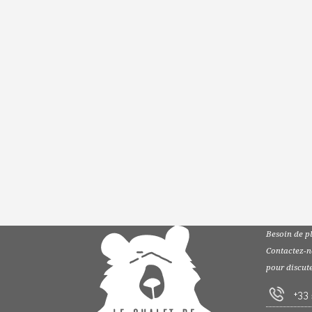
Besoin de p
Contactez-
pour discut
+33