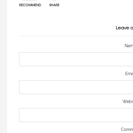
RECOMMEND
SHARE
Leave a
Na
Ema
Webs
Comm