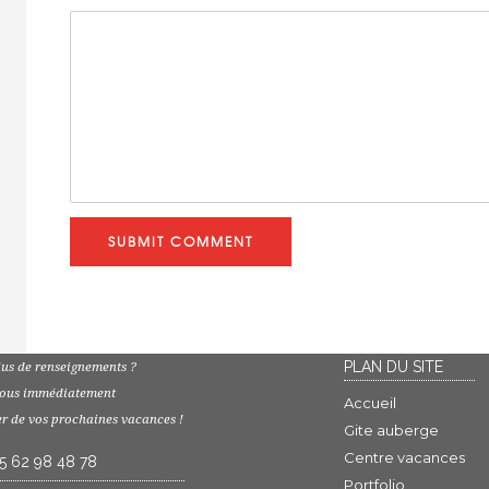
SUBMIT COMMENT
PLAN DU SITE
lus de renseignements ?
nous immédiatement
Accueil
er de vos prochaines vacances !
Gite auberge
Centre vacances
 5 62 98 48 78
Portfolio