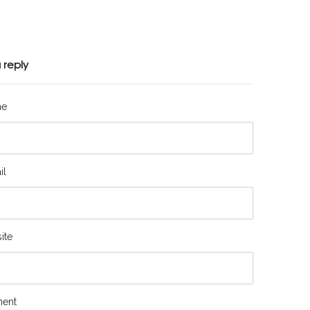
 reply
me
il
ite
ent