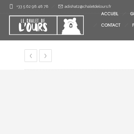
+33 5 62 98 48 78
rf.sruoledtelahc@ztahsida
ACCUEIL
G
CONTACT