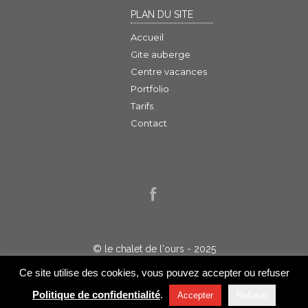
PLAN DU SITE
Accueil
Gite auberge
Centre vacances
Portfolio
Tarifs
Contact
© le chalet de l'ours - 2025
Politique de confidentialité
Ce site utilise des cookies, vous pouvez accepter ou refuser
Réalisation :
Jelakart
Politique de confidentialité
.
Accepter
Refuser