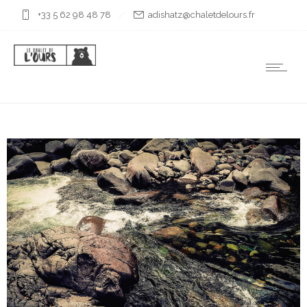
+33 5 62 98 48 78
rf.sruoledtelahc@ztahsida