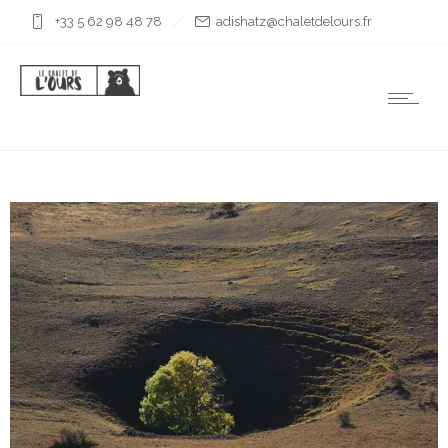
+33 5 62 98 48 78
rf.sruoledtelahc@ztahsida