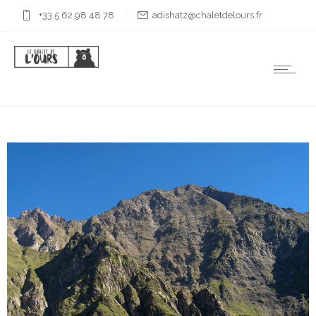
+33 5 62 98 48 78
rf.sruoledtelahc@ztahsida