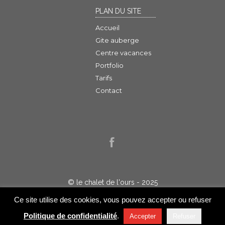
PLAN DU SITE
Accueil
Gite auberge
Centre vacances
Portfolio
Tarifs
Contact
© le chalet de l'ours - 2025
Politique de confidentialité
Ce site utilise des cookies, vous pouvez accepter ou refuser
Réalisation :
Jelakart
Politique de confidentialité
.
Accepter
Refuser