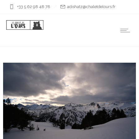
+33 5 62 98 48 78
rf.sruoledtelahc@ztahsida