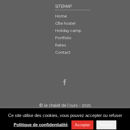
SITEMAP
Home
Gîte hostel
Holiday camp
Portfolio
Rates
Contact
© le chalet de l'ours - 2021
Politique de confidentialité
Ce site utilise des cookies, vous pouvez accepter ou refuser
Réalisation : Jelakart
Politique de confidentialité
.
Accepter
Refuser