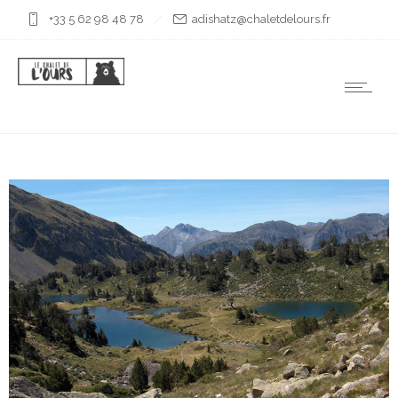
+33 5 62 98 48 78
rf.sruoledtelahc@ztahsida