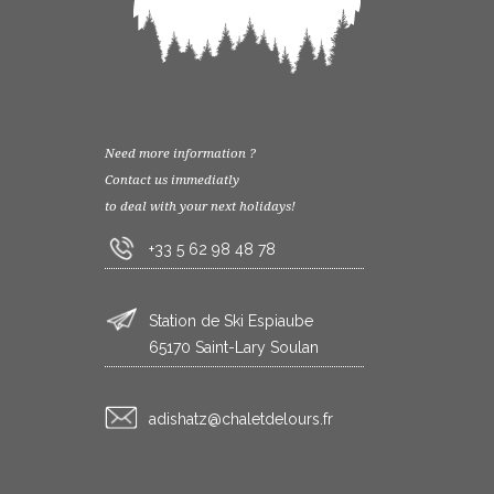
Need more information ?
Contact us immediatly
to deal with your next holidays!
+33 5 62 98 48 78
Station de Ski Espiaube
65170 Saint-Lary Soulan
rf.sruoledtelahc@ztahsida