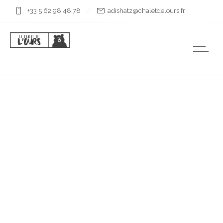
+33 5 62 98 48 78
rf.sruoledtelahc@ztahsida
LAC DE BASTAN
SUPERIEUR