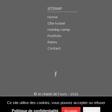
SITEMAP
Home
Gîte hostel
Holiday camp
Portfolio
Rates
Contact
© le chalet de l'ours - 2021
Politique de confidentialité
Ce site utilise des cookies, vous pouvez accepter ou refuser
Réalisation : Jelakart
Politique de confidentialité
.
Accepter
Refuser