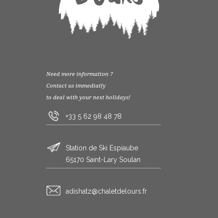
Need more information ?
Contact us immediatly
to deal with your next holidays!
+33 5 62 98 48 78
Station de Ski Espiaube
65170 Saint-Lary Soulan
rf.sruoledtelahc@ztahsida