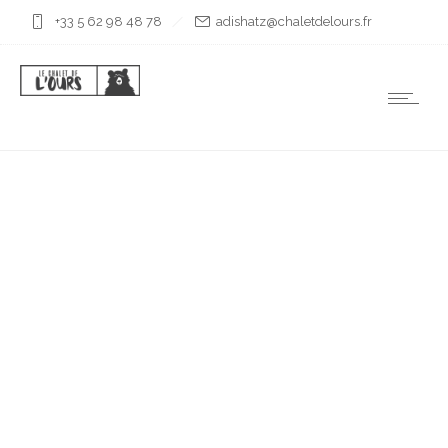
+33 5 62 98 48 78
rf.sruoledtelahc@ztahsida
PLAN EN
ESPAGNE