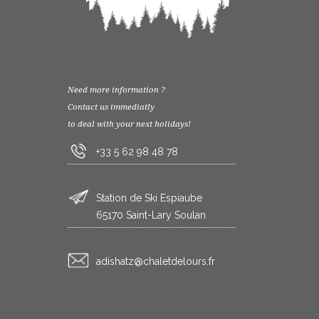
Need more information ?
Contact us immediatly
to deal with your next holidays!
+33 5 62 98 48 78
Station de Ski Espiaube
65170 Saint-Lary Soulan
rf.sruoledtelahc@ztahsida