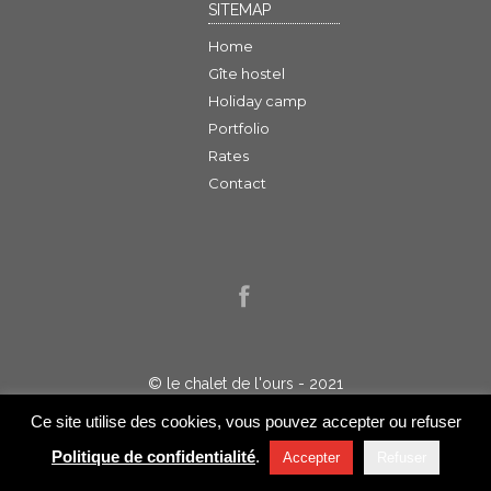
SITEMAP
Home
Gîte hostel
Holiday camp
Portfolio
Rates
Contact
© le chalet de l'ours - 2021
Politique de confidentialité
Ce site utilise des cookies, vous pouvez accepter ou refuser
Réalisation : Jelakart
Politique de confidentialité
.
Accepter
Refuser