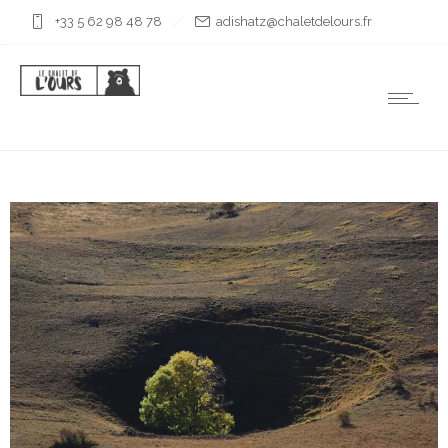
+33 5 62 98 48 78
rf.sruoledtelahc@ztahsida