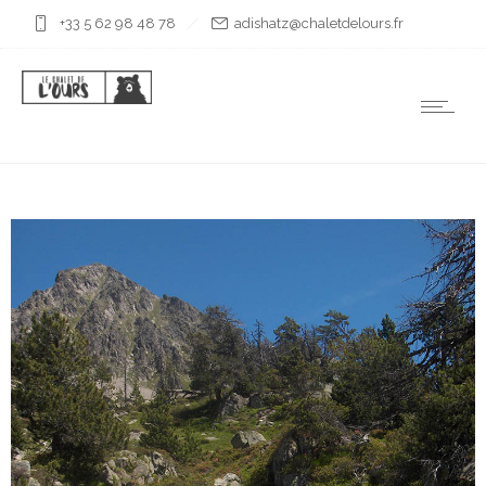
+33 5 62 98 48 78
rf.sruoledtelahc@ztahsida