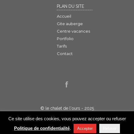
PLAN DU SITE
Accueil
Gite auberge
Centre vacances
Portfolio
Tarifs
Contact
© le chalet de l'ours - 2025
Politique de confidentialité
Ce site utilise des cookies, vous pouvez accepter ou refuser
Réalisation :
Jelakart
Politique de confidentialité
.
Accepter
Refuser