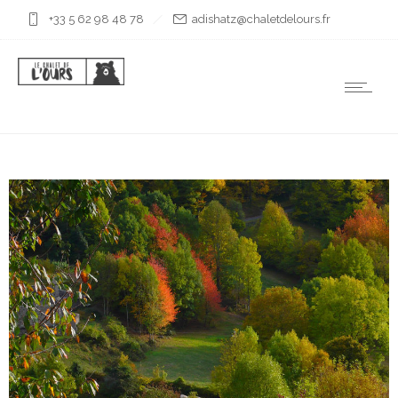
+33 5 62 98 48 78
rf.sruoledtelahc@ztahsida