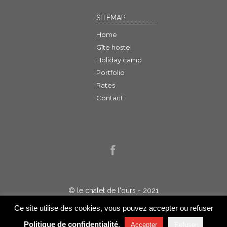
SITEMAP
Home
Gîte hostel
Holiday camp
Portfolio
Rates
Contact
© le chalet de l'ours - 2021
Politique de confidentialité
Ce site utilise des cookies, vous pouvez accepter ou refuser
Réalisation : Jelakart
Politique de confidentialité
.
Accepter
Refuser