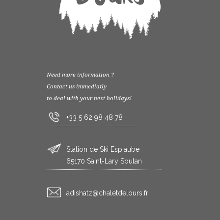
Need more information ?
Contact us immediatly
to deal with your next holidays!
+33 5 62 98 48 78
Station de Ski Espiaube
65170 Saint-Lary Soulan
rf.sruoledtelahc@ztahsida