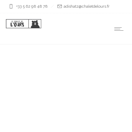
+33 5 62 98 48 78
rf.sruoledtelahc@ztahsida
UNE CASCADE