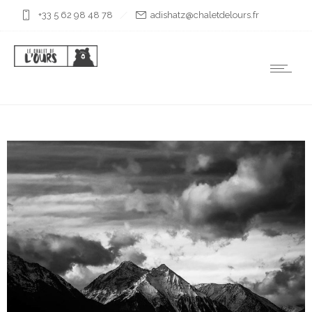
+33 5 62 98 48 78
rf.sruoledtelahc@ztahsida