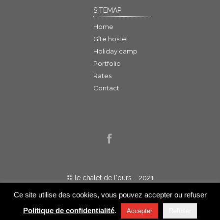
SITEMAP
Home
Gîte hostel
Holiday camp
Portfolio
Rates
Contact
© le chalet de l'ours - 2021
Politique de confidentialité
Ce site utilise des cookies, vous pouvez accepter ou refuser
Réalisation : Jelakart
Politique de confidentialité
.
Accepter
Refuser