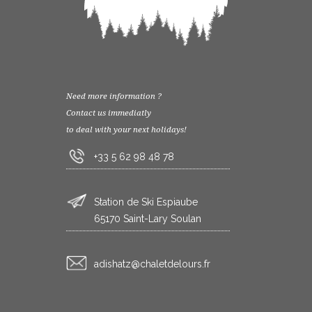
Need more information ?
Contact us immediatly
to deal with your next holidays!
+33 5 62 98 48 78
Station de Ski Espiaube
65170 Saint-Lary Soulan
rf.sruoledtelahc@ztahsida